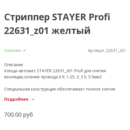
Стриппер STAYER Profi
22631_z01 желтый
Наличие:
✔
Артикул:
22631_z01
Описание
Клещи-автомат STAYER 22631_z01 Profi для снятия
изоляции,сечение провода 0.9; 1.25; 2; 3.5; 5.5мм2
Специальная конструкция обеспечивает полное снятие
изоляции за один цикл сжатия рукояток
Подробнее
- Лезвия из инструментальной стали закалены токами
высокой частоты для длительного срока службы
Клещи-автомат применяются для снятия изоляции при
700.00 руб
зачистке проводов