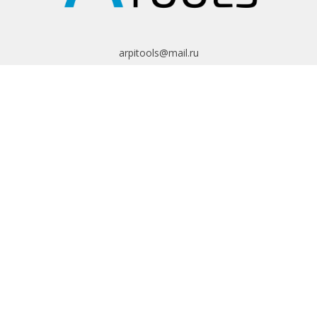
arpitools@mail.ru
8 (495) 665-82-62
8 (925) 830-67-90
Обратный звонок
ИНФОРМАЦИЯ
Политика
конфиденциальности
Пользовательское
соглашение
Условия обмена и
возврата
ИНТЕРНЕТ-
МАГАЗИН