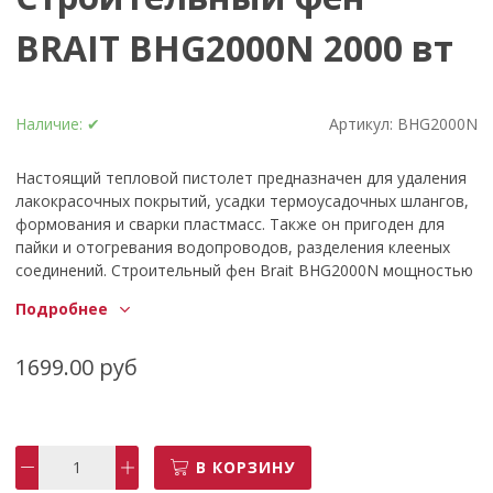
BRAIT BHG2000N 2000 вт
Наличие:
✔
Артикул:
BHG2000N
Настоящий тепловой пистолет предназначен для удаления
лакокрасочных покрытий, усадки термоусадочных шлангов,
формования и сварки пластмасс. Также он пригоден для
пайки и отогревания водопроводов, разделения клееных
соединений. Строительный фен Brait BHG2000N мощностью
2000 Вт. Термофен состоит из корпуса, внутри которого
Подробнее
спрятан электрический двигатель с вентилятором на
шпинделе, нагнетающим воздух в термоизоляционный
кожух, который обеспечивает защиту от перегрева. Очень
1699.00 руб
удобный и практичный фен с регулировкой температуры и
потока воздуха, что позволяет достичь необходимого
результата при работе с ним.
В КОРЗИНУ