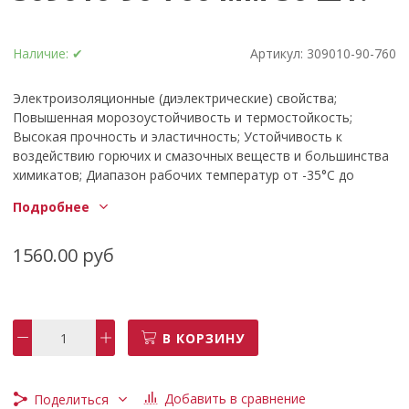
Наличие:
✔
Артикул:
309010-90-760
Электроизоляционные (диэлектрические) свойства;
Повышенная морозоустойчивость и термостойкость;
Высокая прочность и эластичность; Устойчивость к
воздействию горючих и смазочных веществ и большинства
химикатов; Диапазон рабочих температур от -35°С до
&#43;80°С допускает использование хомутов в самых
Подробнее
разнообразных условиях.
1560.00 руб
В КОРЗИНУ
Добавить в сравнение
Поделиться