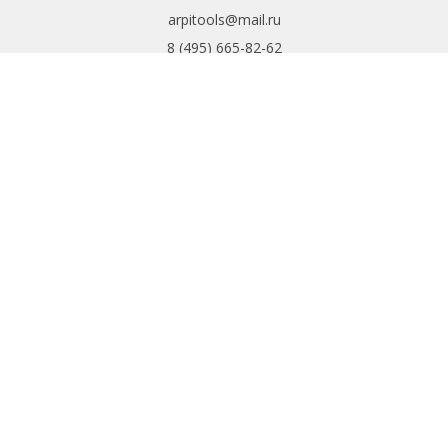
arpitools@mail.ru
8 (495) 665-82-62
8 (925) 830-67-90
Обратный звонок
ИНФОРМАЦИЯ
Политика
конфиденциальности
Пользовательское
соглашение
Условия обмена и
возврата
ИНТЕРНЕТ-
МАГАЗИН
Доставка и оплата