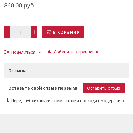
860.00 руб
Особенности
с храповым механизмом
Рабочая нагрузка
В КОРЗИНУ
2.5 т
Длина
Добавить в сравнение
Поделиться
8 м
Ширина
Отзывы
38 мм
Количество храповых механизмов
Оставьте свой отзыв первым!
Оставить отзыв
1 шт.
Перед публикацией комментарии проходят модерацию