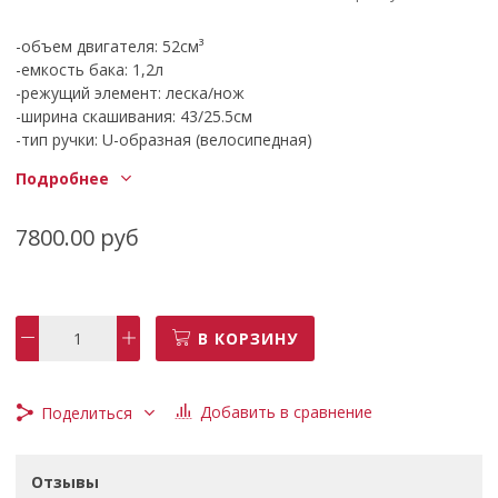
-объем двигателя: 52см³
-емкость бака: 1,2л
-режущий элемент: леска/нож
-ширина скашивания: 43/25.5см
-тип ручки: U-образная (велосипедная)
-трип двигателя: бензиновый
Подробнее
-частота вращения шпинделя: 9500 об/мин
-тактность двигателя: двухтактный
-мощность: 2,5 кВт
7800.00 руб
-мощность: 3,3 л.с.
В КОРЗИНУ
Добавить в сравнение
Поделиться
Отзывы