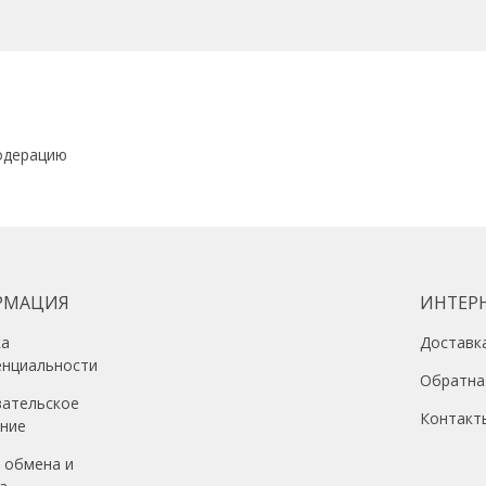
Магнитное основание
Вид уровня
рельс
Гарантия
1 год
Цвет
Бирюзовый
одерацию
РМАЦИЯ
ИНТЕР
ка
Доставк
енциальности
Обратна
вательское
Контакт
ение
 обмена и