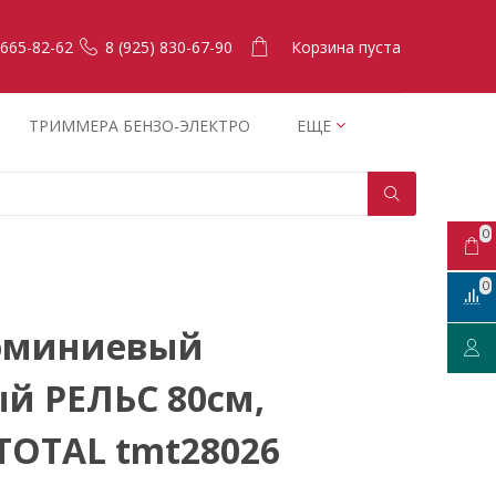
Корзина пуста
 665-82-62
8 (925) 830-67-90
ТРИММЕРА БЕНЗО-ЭЛЕКТРО
ЕЩЕ
0
0
юминиевый
й РЕЛЬС 80см,
TOTAL tmt28026