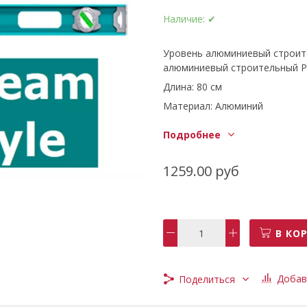
Наличие:
✔
Уровень алюминиевый строит
алюминиевый строительный Р
Длина: 80 см
Материал: Алюминий
Толщина:2 мм
Подробнее
Тип: Магнитный
Уникальный дизайн
1259.00 руб
Долгий срок службы
Характеристики
Тип
Уровень строительный
В КО
Страна-изготовитель
Франция, Китай
Вид измерительного инструм
Добав
Поделиться
Механический
Особенности