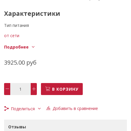
Характеристики
Тип питания
от сети
Макс. диаметр диска
Подробнее
125 мм
3925.00 руб
Потребляемая мощность
950 Вт
Резьба шпинделя
В КОРЗИНУ
M14
Диаметр посадочного отверстия
Добавить в сравнение
Поделиться
22 мм
Макс. частота вращения диска
Отзывы
11000 об/мин