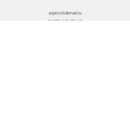
arpitools@mail.ru
8 (495) 665-82-62
8 (925) 830-67-90
Обратный звонок
ИНФОРМАЦИЯ
Политика
конфиденциальности
Пользовательское
соглашение
Условия обмена и
возврата
ИНТЕРНЕТ-
МАГАЗИН