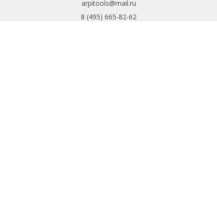
arpitools@mail.ru
8 (495) 665-82-62
8 (925) 830-67-90
Обратный звонок
ИНФОРМАЦИЯ
Политика
конфиденциальности
Пользовательское
соглашение
Условия обмена и
возврата
ИНТЕРНЕТ-
МАГАЗИН
Доставка и оплата
Обратная связь